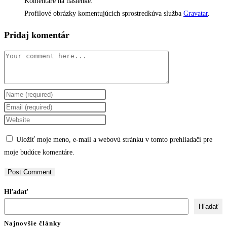
Komentáre na nástenke.
Profilové obrázky komentujúcich sprostredkúva služba
Gravatar
.
Pridaj komentár
Comment
Enter
your
Enter
name
your
Enter
or
email
your
Uložiť moje meno, e-mail a webovú stránku v tomto prehliadači pre
username
address
website
moje budúce komentáre.
to
to
URL
comment
comment
(optional)
Hľadať
Hľadať
Najnovšie články