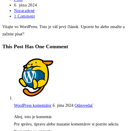
author:
Post
6. júna 2024
published:
Post
Nezaradené
category:
Post
1 Comment
comments:
Vitajte vo WordPress. Toto je váš prvý článok. Upravte ho alebo zmažte a
začnite písať!
This Post Has One Comment
WordPress komentátor
6. júna 2024
Odpovedať
Ahoj, toto je komentár.
Pre správu, úpravu alebo mazanie komentárov si pozrite sekciu