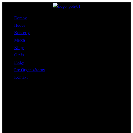
Skip
to
Domov
content
Hudba
Koncerty
Merch
Klipy
O nás
Fotky
Pre Organizátorov
Kontakt